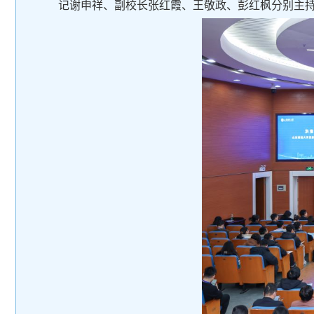
记谢申祥、副校长张红霞、王敬政、彭红枫分别主