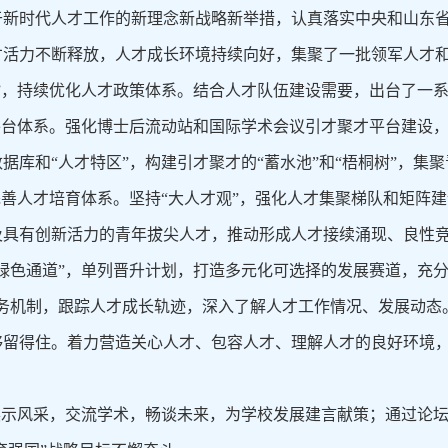
于新时代人才工作的新理念新战略新举措，认真落实中央和山东
才活力不断释放，人才成长环境持续向好，集聚了一批领军人才
”，持续优化人才政策体系。结合人才队伍建设需要，出台了一
平台体系。强化博士后流动站和国际学术会议引才聚才平台建设
据库和“人才特区”，构建引才聚才的“蓄水池”和“梧桐树”，集
完善人才培育体系。坚持“大人才观”，强化人才集聚梯队和矩阵
及具有创新活力的青年拔尖人才，推动形成人才接续涌现、良性
绿色通道”，单列晋升计划，打造多元化可选择的发展赛道，充分
服务机制，跟踪人才成长轨迹，深入了解人才工作情况、发展动态
够留得住。着力营造关心人才、包容人才、理解人才的良好环境
展示风采，交流学术，畅谈未来，为学校发展建言献策；通过论